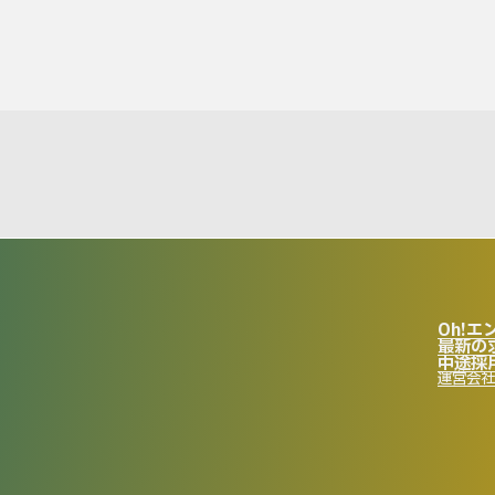
Oh!エン
最新の
中途採
運営会社