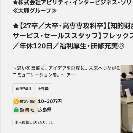
★株式会社アビリティ・インタービジネス・ソリ
プライバシーポリシー
≪大興グループ≫
★【27卒／大卒・高専専攻科卒】【知的
サービス・セールススタッフ】フレック
／年休120日／福利厚生・研修充実◎
～思いを言葉に。アイデアを財産に。未来へつながる
コミュニケーションを。～ ア…
新卒採用
正社員
10~30万円
想定月収
広島県
勤務地
求人掲載日
2026.03.31