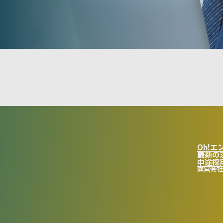
Oh!エン
最新の
中途採
運営会社