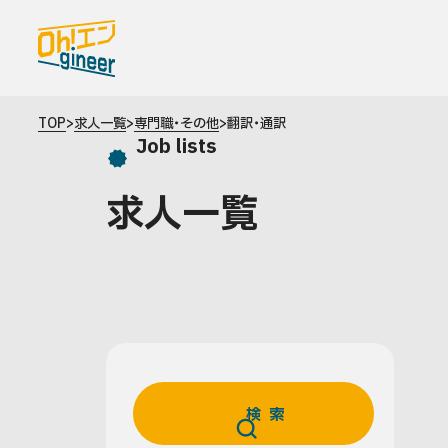
TOPページ
TOP
>
求人一覧
>
専門職・その他
>
翻訳・通訳
Job lists
Oh!エンgineerとは
求人一覧
求人を探す
最新の求人情報
お問い合わせ
中途採用をお考えの企業さまへ
検索