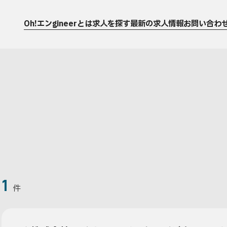
Oh!エンgineerとは
求人を探す
最新の求人情報
お問い合わ
1
件
運営会社