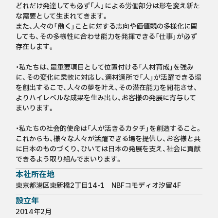
どれだけ発達しても必ず「人」による労働部分は形を変え新た
な需要として生まれてきます。

また、人々の「働く」ことに対する志向や価値観の多様化に関
しても、その多様性に合わせ能力を発揮できる「仕事」が必ず
存在します。

・私たちは、最重要項目として位置付ける「人材育成」を強み
に、その変化に柔軟に対応し、適材適所で「人」が活躍できる場
を創出するこで、人々の夢を叶え、その潜在能力を開花させ、
よりハイレベルな成果を生み出し、お客様の発展に寄与して
まいります。

・私たちの社会的使命は「人が活きるカタチ」を創造すること。
これからも、様々な人々が活躍できる場を提供し、お客様と共
に日本のものづくり、ひいては日本の発展を支え、社会に貢献
できるよう取り組んでまいります。
本社所在地
東京都港区東新橋2丁目14-1　NBFコモディオ汐留4F
設立年
2014年2月