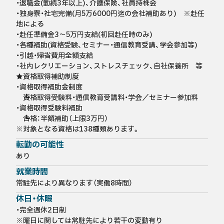
・退職金(勤続3年以上)、介護保険、社員持株会

・独身寮・社宅完備(月5万6000円迄の会社補助あり)　※赴任
地による

・赴任準備金3～5万円支給(初回赴任時のみ)

・各種補助(資格受験、セミナー・通信教育受講、学会参加等)

・引越・帰省費用全額支給

・社内レクリエーション、ストレスチェック、自社保養所　等

★資格取得補助制度

・資格取得補助金制度

　┗資格取得受験料・通信教育受講料・学会／セミナー参加料

・資格取得受験料補助

　┗合格：半額補助（上限3万円）

※対象となる資格は138種類あります。
転勤の可能性
あり
就業時間
常駐先により異なります（実働8時間）
休日・休暇
・完全週休2日制

※曜日に関しては常駐先により若干の変動有り
