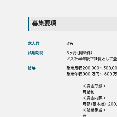
募集要項
求人数
3名
試用期間
3ヶ月（同条件）

※入社半年後正社員として登
給与
想定月収
200,000〜500,0
想定年収
300 万円～ 600 万
＜賃金形態＞

月給制

＜賃金内訳＞

月額（基本給）：200,
＜残業手当＞

有
