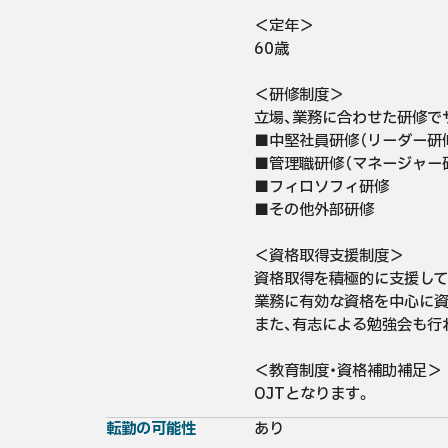
＜定年＞

60歳

＜研修制度＞

立場、業務に合わせた研修でサ
■中堅社員研修（リーダー研修
■管理職研修（マネージャー研
■フィロソフィ研修

■その他外部研修

＜資格取得支援制度＞

資格取得を積極的に支援して
業務に有効な資格を中心に資
また、有志による勉強会も行わ
＜教育制度・資格補助補足＞

OJTとなります。
転勤の可能性
あり