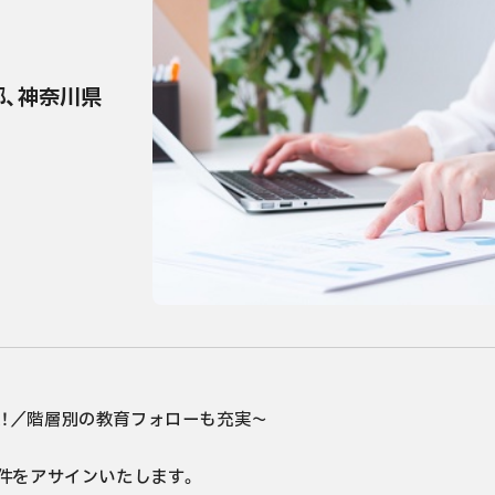
プライバシーポリシー
都、神奈川県
LINEで転職につ
相談する
！／階層別の教育フォローも充実～

件をアサインいたします。
