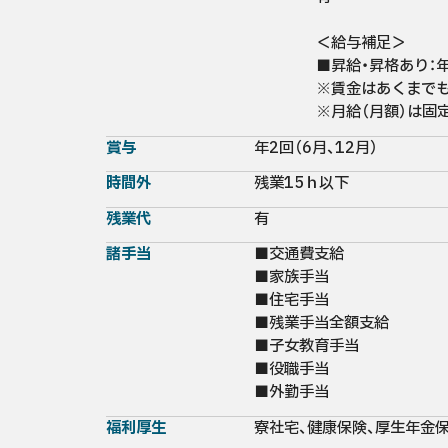
＜給与補足＞

■昇給・昇格あり：年1
※賃金はあくまでも
※月給（月額）は固
賞与
年2回（6月、12月）
時間外
残業15ｈ以下
残業代
有
諸手当
■交通費支給

■家族手当

■住宅手当

■残業手当全額支給

■子女教育手当

■役職手当

■外勤手当
福利厚生
寮社宅、健康保険、厚生年金保