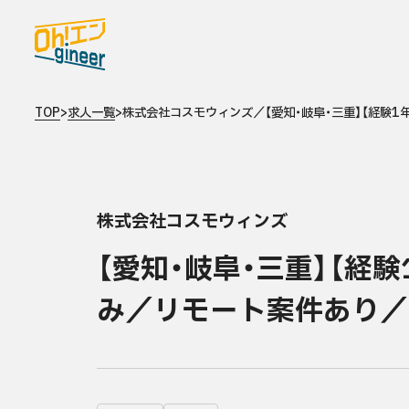
TOPページ
TOP
>
求人一覧
>
株式会社コスモウィンズ／【愛知・岐阜・三重】【経験
Oh!エンgineerとは
求人を探す
株式会社コスモウィンズ
最新の求人情報
【愛知・岐阜・三重】【経
お問い合わせ
み／リモート案件あり／
中途採用をお考えの企業さまへ