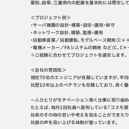
愛知、岐阜、三重県内の配属を基本的には想定して
＜プロジェクト例＞

・サーバ機器の設計・構築・設定・運用・保守

・ネットワーク設計、構築、監視・運用

・自動車産業／自動運転、モデルベース開発（C＋＋、M
・電機メーカー／FAシステムの開発 など（C、C＋＋、l
※ご経験に合わせてプロジェクトを選定します。

＜会社の雰囲気＞

現在70名のエンジニアが在籍していますが、平均年
社歴10年以上のベテランも在籍しており、長く働
一人ひとりがモチベーション高く仕事に取り組め
たとえば、毎月1回社員へ配布している「コスモ便り
社長のその時の思いや考えを知ることができたり
社員の声を吸い上げる体制が整っています。
