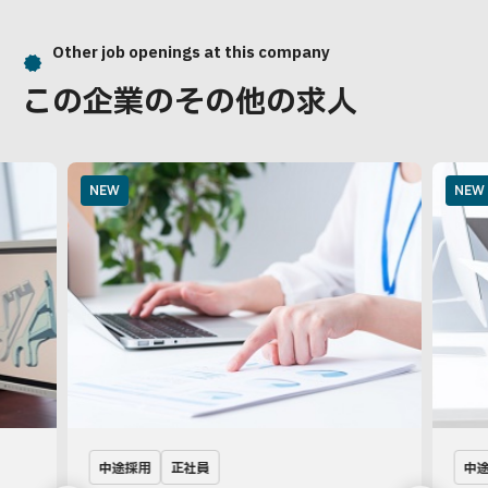
Other job openings at this company
この企業のその他の求人
NEW
NEW
中途採用
正社員
中