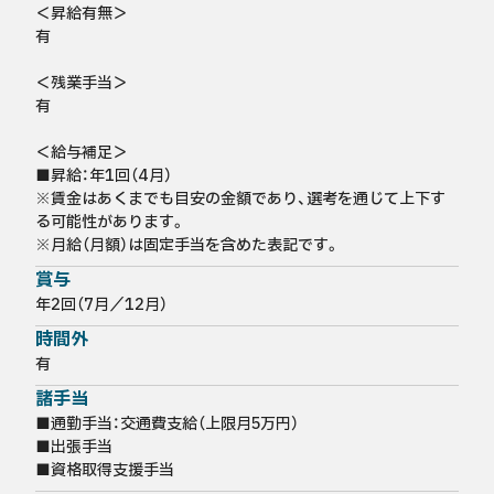
＜昇給有無＞

有

＜残業手当＞

有

＜給与補足＞

■昇給：年1回（4月）

※賃金はあくまでも目安の金額であり、選考を通じて上下す
る可能性があります。

※月給（月額）は固定手当を含めた表記です。
賞与
年2回（7月／12月）
時間外
有
諸手当
■通勤手当：交通費支給（上限月5万円）

■出張手当

■資格取得支援手当