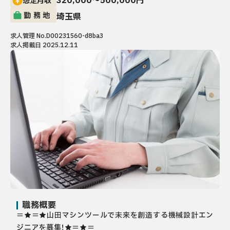
320,000〜500,000円
想定月収
勤務地
埼玉県
求人管理 No.D00231560-d8ba3
求人掲載日 2025.12.11
職務概要
＝★＝★山田マシンツールで未来を創造する機械設計エン
ジニアを募集！★＝★＝
