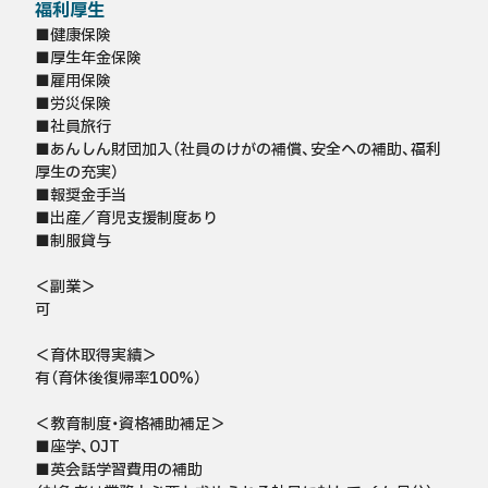
福利厚生
■健康保険

■厚生年金保険

■雇用保険

■労災保険

■社員旅行

■あんしん財団加入（社員のけがの補償、安全への補助、福利
厚生の充実）

■報奨金手当

■出産／育児支援制度あり

■制服貸与

＜副業＞

可

＜育休取得実績＞

有（育休後復帰率100%）

＜教育制度・資格補助補足＞

■座学、OJT

■英会話学習費用の補助
