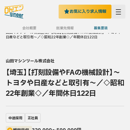
お気に入り求人情報
TOP
求人一覧
>
>
会社概要
就業先情報
募集要項
山田マシンツール株式会社／【埼玉】【打刻設備やFAの機械設計】～トヨタや
TOPページ
日産などと取引有～／◇昭和22年創業◇／年間休日122日
Oh!エンgineerとは
求人を探す
山田マシンツール株式会社
【埼玉】【打刻設備やFAの機械設計】～
最新の求人情報
トヨタや日産などと取引有～／◇昭和
お問い合わせ
22年創業◇／年間休日122日
中途採用をお考えの企業さまへ
中途採用
正社員
運営会社
プライバシーポリシー