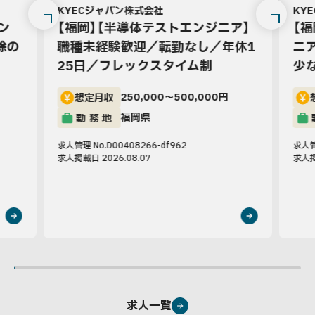
KYECジャパン株式会社
KY
ン
【福岡】【半導体テストエンジニア】
【
除の
職種未経験歓迎／転勤なし／年休1
ニ
25日／フレックスタイム制
少
250,000〜500,000円
想定月収
福岡県
勤務地
求人管理 No.D00408266-df962
求人管理
求人掲載日 2026.08.07
求人掲
求人一覧